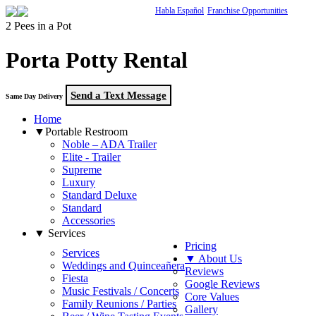
Habla Español
Franchise Opportunities
2 Pees in a Pot
Porta Potty Rental
Send a Text Message
Same Day Delivery
Home
▼Portable Restroom
Noble – ADA Trailer
Elite - Trailer
Supreme
Luxury
Standard Deluxe
Standard
Accessories
▼ Services
Pricing
Services
▼ About Us
Weddings and Quinceañera
Reviews
Fiesta
Google Reviews
Music Festivals / Concerts
Core Values
Family Reunions / Parties
Gallery