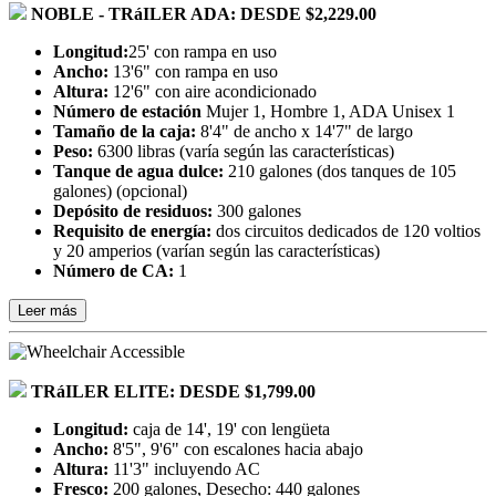
NOBLE - TRáILER ADA: DESDE $2,229.00
Longitud:
25' con rampa en uso
Ancho:
13'6" con rampa en uso
Altura:
12'6" con aire acondicionado
Número de estación
Mujer 1, Hombre 1, ADA Unisex 1
Tamaño de la caja:
8'4" de ancho x 14'7" de largo
Peso:
6300 libras (varía según las características)
Tanque de agua dulce:
210 galones (dos tanques de 105
galones) (opcional)
Depósito de residuos:
300 galones
Requisito de energía:
dos circuitos dedicados de 120 voltios
y 20 amperios (varían según las características)
Número de CA:
1
Leer más
TRáILER ELITE: DESDE $1,799.00
Longitud:
caja de 14', 19' con lengüeta
Ancho:
8'5", 9'6" con escalones hacia abajo
Altura:
11'3" incluyendo AC
Fresco:
200 galones, Desecho: 440 galones