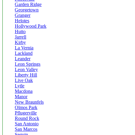
Garden Ridge
Georgetown
Granger
Helotes
Hollywood Park
Hutto
Jarrell
Kirby
La Vernia
Lackland
Leander
Leon Springs
Leon Valley
Liberty Hill
Live Oak
Lytle
Macdona
Manor
New Braunfels
Olmos Park
Pflugerville
Round Rock
San Antonio
San Marcos
Seguin